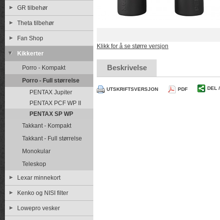
GR tilbehør
Theta tilbehør
Fan Shop
Klikk for å se større versjon
Kikkerter
Beskrivelse
Porro - Kompakt
Porro - Full størrelse
DEL 
UTSKRIFTSVERSJON
PDF
PENTAX Jupiter
PENTAX PCF WP II
PENTAX SP WP
Takkant - Kompakt
Takkant - Full størrelse
Monokular
Teleskop
Lexar minnekort
Kenko og NISI filter
Lowepro vesker