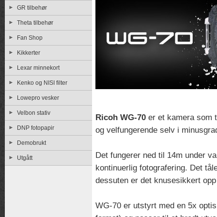
GR tilbehør
Theta tilbehør
Fan Shop
Kikkerter
Lexar minnekort
Kenko og NISI filter
Lowepro vesker
Velbon stativ
Ricoh WG-70
er et kamera som tå
DNP fotopapir
og velfungerende selv i minusgrad
Demobrukt
Det fungerer ned til 14m under va
Utgått
kontinuerlig fotografering. Det t
dessuten er det knusesikkert opp t
WG-70 er utstyrt med en 5x opti