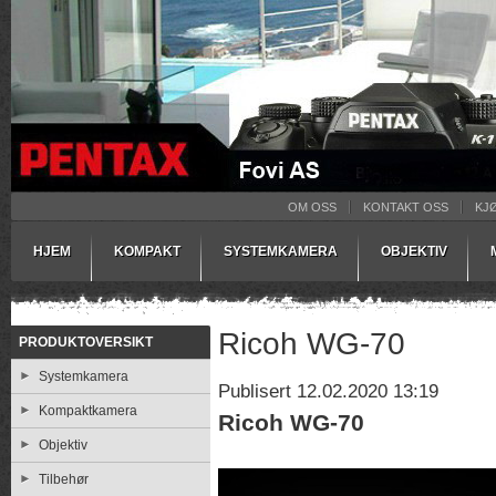
OM OSS
KONTAKT OSS
KJ
HJEM
KOMPAKT
SYSTEMKAMERA
OBJEKTIV
Ricoh WG-70
PRODUKTOVERSIKT
Systemkamera
Publisert 12.02.2020 13:19
Kompaktkamera
Ricoh WG-70
Objektiv
Tilbehør