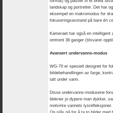
format) og passer til et bredt utv
landskap og portretter. Det har o
eksempel en makromodus for dra
fokuseringsavstand på bare én ce
Kameraet har også en intelligent
omtrent 36 ganger (tilsvarer opp
Avansert undervanns-modus
WG-70 er spesielt designet for fo
bildebehandlingen av farge, kontra
tatt under vann.
Disse undervanns-modusene forst
blekner jo dypere man dykker, sa
motvirke vannets lysrefleksjoner
On slås på for å ta to bilder med b