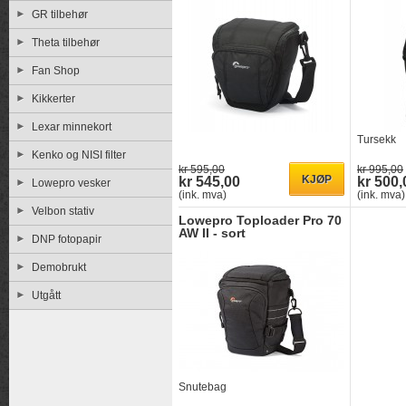
GR tilbehør
Theta tilbehør
Fan Shop
Kikkerter
Lexar minnekort
Tursekk
Kenko og NISI filter
kr 595,00
kr 995,00
kr 545,00
kr 500,
Lowepro vesker
(ink. mva)
(ink. mva)
Velbon stativ
Lowepro Toploader Pro 70
AW II - sort
DNP fotopapir
Demobrukt
Utgått
Snutebag