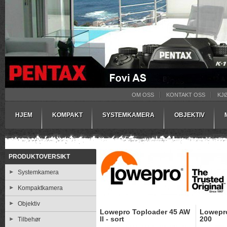
OM OSS
KONTAKT OSS
KJ
HJEM
KOMPAKT
SYSTEMKAMERA
OBJEKTIV
PRODUKTOVERSIKT
Systemkamera
Kompaktkamera
Objektiv
Lowepro Toploader 45 AW
Lowepr
II - sort
200
Tilbehør