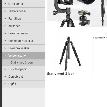
GR tilbehør
Theta tilbehør
Fan Shop
Kikkerter
Lexar minnekort
Hygieneiv
Kenko og NISI filter
Lowepro vesker
Velbon stativ
Stativ med 3-ben
DNP fotopapir
Stativ med 3-ben
Demobrukt
Utgått