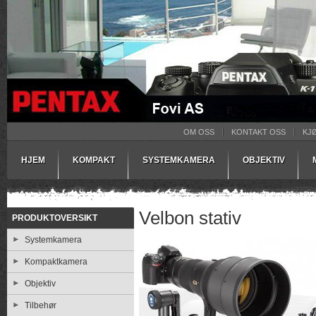
OM OSS
KONTAKT OSS
KJ
HJEM
KOMPAKT
SYSTEMKAMERA
OBJEKTIV
Velbon stativ
PRODUKTOVERSIKT
Systemkamera
Kompaktkamera
Objektiv
Tilbehør