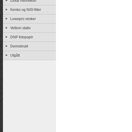
Lexar minnekort
Kenko og NISI filter
Lowepro vesker
Velbon stativ
DNP fotopapir
Demobrukt
Utgått