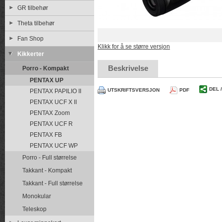
GR tilbehør
Theta tilbehør
Fan Shop
Klikk for å se større versjon
Kikkerter
Beskrivelse
Porro - Kompakt
PENTAX UP
DEL 
UTSKRIFTSVERSJON
PDF
PENTAX PAPILIO II
PENTAX UCF X II
PENTAX Zoom
PENTAX UCF R
PENTAX FB
PENTAX UCF WP
Porro - Full størrelse
Takkant - Kompakt
Takkant - Full størrelse
Monokular
Teleskop