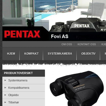
OM OSS
KONTAKT OSS
KJ
HJEM
KOMPAKT
SYSTEMKAMERA
OBJEKTIV
PRODUKTOVERSIKT
Systemkamera
Kompaktkamera
Objektiv
Tilbehør