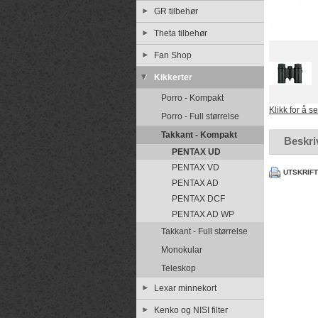
GR tilbehør
Theta tilbehør
Fan Shop
Kikkerter
Porro - Kompakt
Klikk for å s
Porro - Full størrelse
Takkant - Kompakt
Beskri
PENTAX UD
PENTAX VD
UTSKRIF
PENTAX AD
PENTAX DCF
PENTAX AD WP
Takkant - Full størrelse
Monokular
Teleskop
Lexar minnekort
Kenko og NISI filter