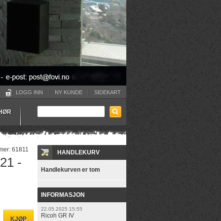
LOGG INN
NY KUNDE
SIDEKART
EHØR
mer:
61811
HANDLEKURV
21 -
Handlekurven er tom
INFORMASJON
22.05.2025 15:55
Ricoh GR IV