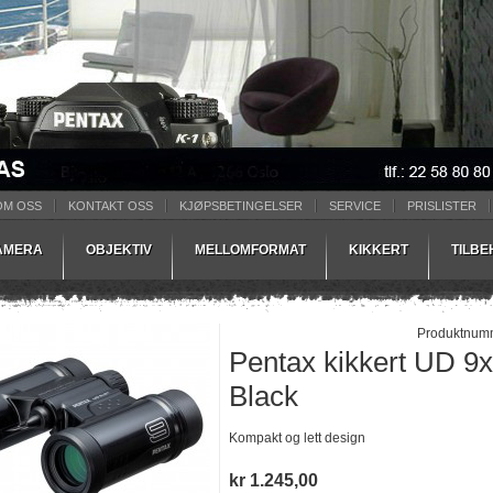
OM OSS
KONTAKT OSS
KJØPSBETINGELSER
SERVICE
PRISLISTER
AMERA
OBJEKTIV
MELLOMFORMAT
KIKKERT
TILB
Produktnum
Pentax kikkert UD 9x
Black
Kompakt og lett design
kr 1.245,00