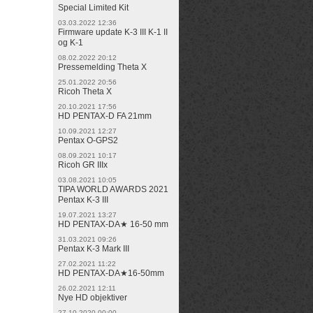
Special Limited Kit
03.03.2022 12:36
Firmware update K-3 III K-1 II
og K-1
08.02.2022 20:12
Pressemelding Theta X
25.01.2022 20:56
Ricoh Theta X
20.10.2021 17:56
HD PENTAX-D FA 21mm
10.09.2021 12:27
Pentax O-GPS2
08.09.2021 10:17
Ricoh GR IIIx
03.08.2021 10:05
TIPA WORLD AWARDS 2021
Pentax K-3 III
19.07.2021 13:27
HD PENTAX-DA★ 16-50 mm
31.03.2021 09:26
Pentax K-3 Mark III
27.02.2021 11:22
HD PENTAX-DA★16-50mm
26.02.2021 12:11
Nye HD objektiver
27.10.2020 00:00