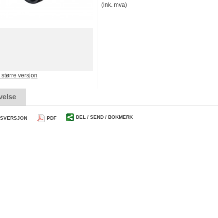
(ink. mva)
e større versjon
velse
DEL / SEND / BOKMERK
TSVERSJON
PDF