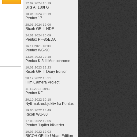
12.09.2024 16:19
Blits AF180FG
18.06.2024 08:19
Pentax 17
28.03.2024 12:00
Ricoh GR III HDF
24.01.2024 20:09
Pentax PF-85EDA
16.11.2023 16:33
Pentax WG-90
13.04.2023 22:18
Pentax K-3 III Monochrome
10.01.2023 12:23
Ricoh GR III Diary Edition
20.12.2022 15:21
Film Camera Project
11.11.2022 18:42
Pentax KF
20.10.2022 19:18
Nytt makroobjektiv fra Pentax
19.05.2022 13:49
Ricoh WG-80
17.03.2022 12:05
Pentax Jupiter kikkerter
10.03.2022 12:03
RICOH GR IIIx Urban Edition