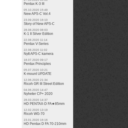
Pentax K-3 III
05.10.2020 15:49
New APS-C Vol.4
23.09.2020 16:10
Story of New APS-C
28.08.2020 08:03
K-1 II Silver Edition
22.08.2020 11:14
Pentax V-Series
22.08.2020 11:02
Nytt APS-C kamera
18.07.2020 09:17
Pentax Principles
05.07.2020 10:21
K-mount UPDATE
12.06.2020 21:34
Ricoh GR III Street Edition
04.06.2020 14:47
Nyheter CP+ 2020
28.03.2020 14:37
HD PENTAX-D FA★85mm
12.02.2020 13:19
Ricoh WG-70
23.01.2020 16:16
HD Pentax D FA 70-210mm