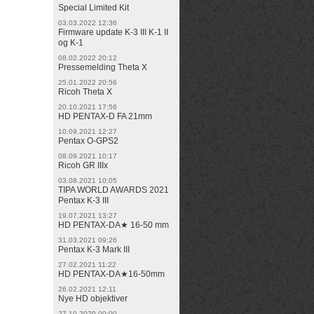
Special Limited Kit
03.03.2022 12:36
Firmware update K-3 III K-1 II
og K-1
08.02.2022 20:12
Pressemelding Theta X
25.01.2022 20:56
Ricoh Theta X
20.10.2021 17:56
HD PENTAX-D FA 21mm
10.09.2021 12:27
Pentax O-GPS2
08.09.2021 10:17
Ricoh GR IIIx
03.08.2021 10:05
TIPA WORLD AWARDS 2021
Pentax K-3 III
19.07.2021 13:27
HD PENTAX-DA★ 16-50 mm
31.03.2021 09:26
Pentax K-3 Mark III
27.02.2021 11:22
HD PENTAX-DA★16-50mm
26.02.2021 12:11
Nye HD objektiver
27.10.2020 00:00