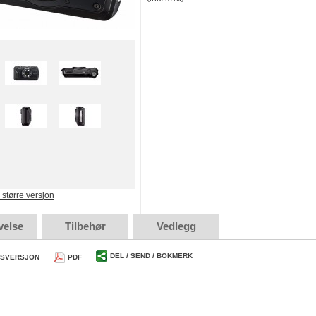
e større versjon
velse
Tilbehør
Vedlegg
DEL / SEND / BOKMERK
TSVERSJON
PDF