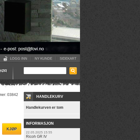
LOGG INN
NY KUNDE
SIDEKART
EHØR
mer:
03842
HANDLEKURV
Handlekurven er tom
INFORMASJON
22.05.2025 15:55
Ricoh GR IV