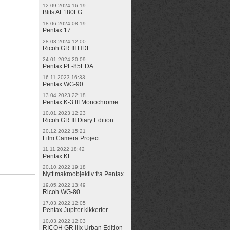
12.09.2024 16:19
Blits AF180FG
18.06.2024 08:19
Pentax 17
28.03.2024 12:00
Ricoh GR III HDF
24.01.2024 20:09
Pentax PF-85EDA
16.11.2023 16:33
Pentax WG-90
13.04.2023 22:18
Pentax K-3 III Monochrome
10.01.2023 12:23
Ricoh GR III Diary Edition
20.12.2022 15:21
Film Camera Project
11.11.2022 18:42
Pentax KF
20.10.2022 19:18
Nytt makroobjektiv fra Pentax
19.05.2022 13:49
Ricoh WG-80
17.03.2022 12:05
Pentax Jupiter kikkerter
10.03.2022 12:03
RICOH GR IIIx Urban Edition