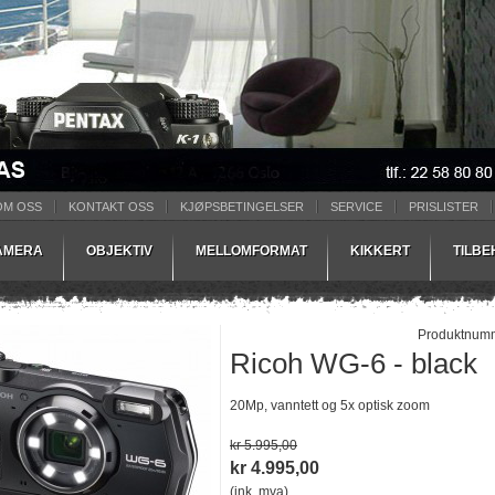
OM OSS
KONTAKT OSS
KJØPSBETINGELSER
SERVICE
PRISLISTER
AMERA
OBJEKTIV
MELLOMFORMAT
KIKKERT
TILB
Produktnum
Ricoh WG-6 - black
20Mp, vanntett og 5x optisk zoom
kr 5.995,00
kr 4.995,00
(ink. mva)