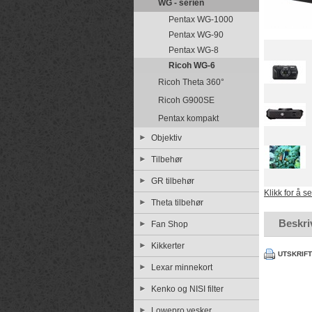
WG - serien
Pentax WG-1000
Pentax WG-90
Pentax WG-8
Ricoh WG-6
Ricoh Theta 360°
Ricoh G900SE
Pentax kompakt
Objektiv
Tilbehør
GR tilbehør
Klikk for å s
Theta tilbehør
Beskri
Fan Shop
Kikkerter
UTSKRIF
Lexar minnekort
Kenko og NISI filter
Lowepro vesker