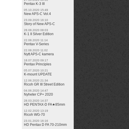
Pentax K-3 III
05.10.2020 15:49
New APS-C Vol.4
23.09.2020 16:10
Story of New APS-C
28.08.2020 08:03
K-1 II Silver Edition
22.08.2020 11:14
Pentax V-Series
22.08.2020 11:02
Nytt APS-C kamera
18.07.2020 09:17
Pentax Principles
05.07.2020 10:21
K-mount UPDATE
12.06.2020 21:34
Ricoh GR III Street Edition
04.06.2020 14:47
Nyheter CP+ 2020
28.03.2020 14:37
HD PENTAX-D FA★85mm
12.02.2020 13:19
Ricoh WG-70
23.01.2020 16:16
HD Pentax D FA 70-210mm