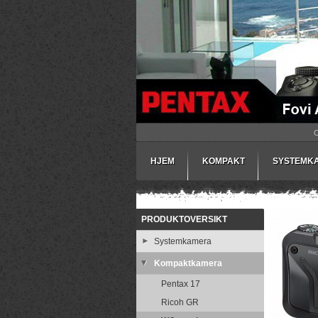
HJEM
KOMPAKT
SYSTEMK
PRODUKTOVERSIKT
Systemkamera
Kompaktkamera
Pentax 17
Ricoh GR