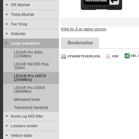
GR tilbehør
Theta tilbehør
Fan Shop
Klikk for å se større versjon
Kikkerter
Beskrivelse
Lexar minnekort
LEXAR Pro 800x
(120MB/s)
DEL 
UTSKRIFTSVERSJON
PDF
LEXAR SILVER Plus
1066X
LEXAR Pro 1667X
(250MB/s)
LEXAR Pro 2000X
(300MB/s)
Minnekort leser
Transcend Harddisk
Kenko og NISI filter
Lowepro vesker
Velbon stativ