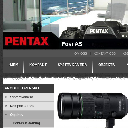
OM OSS
KONTAKT OSS
KJ
HJEM
KOMPAKT
SYSTEMKAMERA
OBJEKTIV
PRODUKTOVERSIKT
Systemkamera
Kompaktkamera
Objektiv
Pentax K-fatning