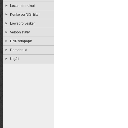
Lexar minnekort
Kenko og NISI filter
Lowepro vesker
Velbon stativ
DNP fotopapir
Demobrukt
Utgått