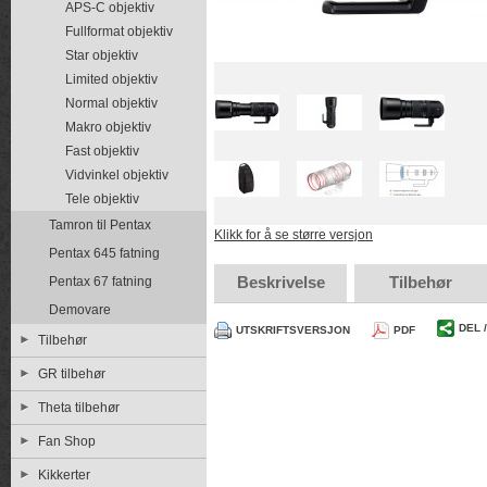
APS-C objektiv
Fullformat objektiv
Star objektiv
Limited objektiv
Normal objektiv
Makro objektiv
Fast objektiv
Vidvinkel objektiv
Tele objektiv
Tamron til Pentax
Klikk for å se større versjon
Pentax 645 fatning
Beskrivelse
Tilbehør
Pentax 67 fatning
Demovare
DEL 
UTSKRIFTSVERSJON
PDF
Tilbehør
GR tilbehør
Theta tilbehør
Fan Shop
Kikkerter