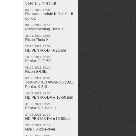
Special Limited Kit
03.03.2022 12:36
Firmware update K-3 III K-1 II
og K-1
08.02.2022 20:12
Pressemelding Theta X
25.01.2022 20:56
Ricoh Theta X
20.10.2021 17:56
HD PENTAX-D FA 21mm
10.09.2021 12:27
Pentax O-GPS2
08.09.2021 10:17
Ricoh GR IIIx
03.08.2021 10:05
TIPA WORLD AWARDS 2021
Pentax K-3 III
19.07.2021 13:27
HD PENTAX-DA★ 16-50 mm
31.03.2021 09:26
Pentax K-3 Mark III
27.02.2021 11:22
HD PENTAX-DA★16-50mm
26.02.2021 12:11
Nye HD objektiver
27.10.2020 00:00