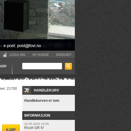
LOGG INN
NY KUNDE
SIDEKART
EHØR
mer:
21700
HANDLEKURV
Handlekurven er tom
INFORMASJON
22.05.2025 15:55
Ricoh GR IV