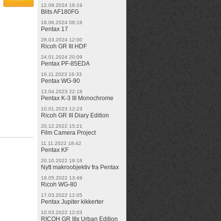
12.09.2024 16:19
Blits AF180FG
18.06.2024 08:19
Pentax 17
28.03.2024 12:00
Ricoh GR III HDF
24.01.2024 20:09
Pentax PF-85EDA
16.11.2023 16:33
Pentax WG-90
13.04.2023 22:18
Pentax K-3 III Monochrome
10.01.2023 12:23
Ricoh GR III Diary Edition
20.12.2022 15:21
Film Camera Project
11.11.2022 18:42
Pentax KF
20.10.2022 19:18
Nytt makroobjektiv fra Pentax
19.05.2022 13:49
Ricoh WG-80
17.03.2022 12:05
Pentax Jupiter kikkerter
10.03.2022 12:03
RICOH GR IIIx Urban Edition