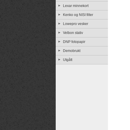
Lexar minnekort
Kenko og NISI filter
Lowepro vesker
Velbon stativ
DNP fotopapir
Demobrukt
Utgått