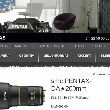
OM OSS
KONTAKT OSS
KJØPSBETINGELSER
SERVICE
PRISLISTER
AMERA
OBJEKTIV
MELLOMFORMAT
KIKKERT
TILB
Produktnum
smc PENTAX-
DA★200mm
f/2.8 ED (IF) SDM (Fullformat)
kr 15.095,00