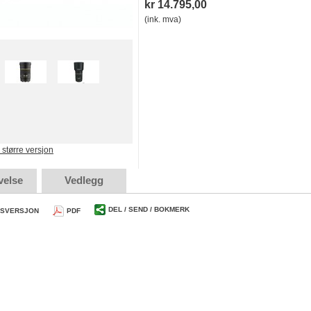
kr 14.795,00
(ink. mva)
e større versjon
velse
Vedlegg
DEL / SEND / BOKMERK
TSVERSJON
PDF