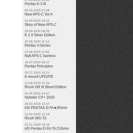
Pentax K-3 III
05.10.2020 15:49
New APS-C Vol.4
23.09.2020 16:10
Story of New APS-C
28.08.2020 08:03
K-1 II Silver Edition
22.08.2020 11:14
Pentax V-Series
22.08.2020 11:02
Nytt APS-C kamera
18.07.2020 09:17
Pentax Principles
05.07.2020 10:21
K-mount UPDATE
12.06.2020 21:34
Ricoh GR III Street Edition
04.06.2020 14:47
Nyheter CP+ 2020
28.03.2020 14:37
HD PENTAX-D FA★85mm
12.02.2020 13:19
Ricoh WG-70
23.01.2020 16:16
HD Pentax D FA 70-210mm