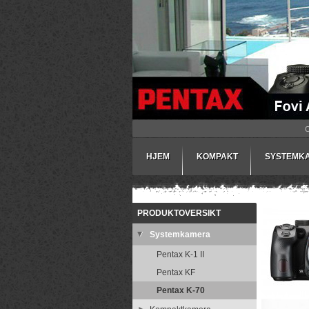
HJEM
KOMPAKT
SYSTEMK
PRODUKTOVERSIKT
Systemkamera
Pentax K-1 II
Pentax KF
Pentax K-70