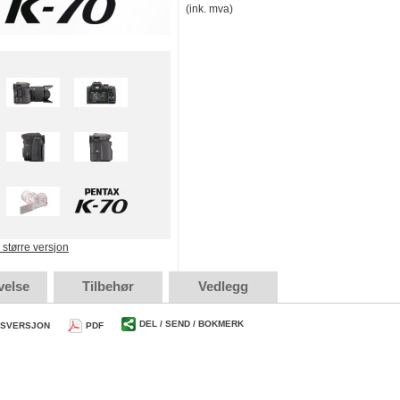
(ink. mva)
e større versjon
velse
Tilbehør
Vedlegg
DEL / SEND / BOKMERK
TSVERSJON
PDF