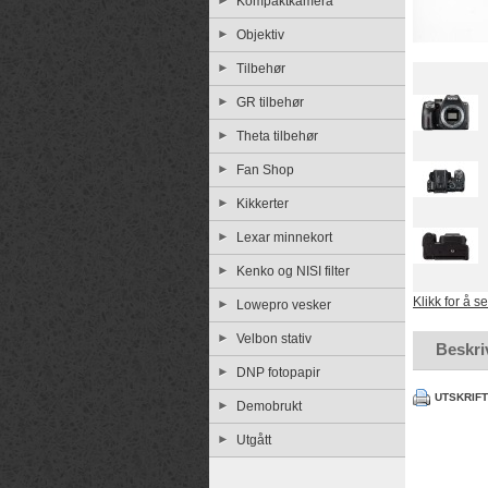
Kompaktkamera
Objektiv
Tilbehør
GR tilbehør
Theta tilbehør
Fan Shop
Kikkerter
Lexar minnekort
Kenko og NISI filter
Klikk for å s
Lowepro vesker
Velbon stativ
Beskri
DNP fotopapir
UTSKRIF
Demobrukt
Utgått