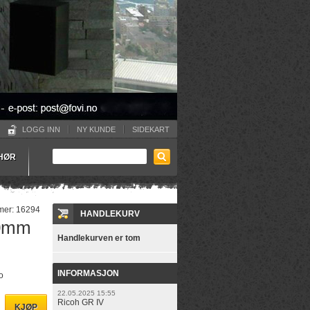
LOGG INN
NY KUNDE
SIDEKART
EHØR
mer:
16294
HANDLEKURV
50mm
Handlekurven er tom
INFORMASJON
o
22.05.2025 15:55
Ricoh GR IV