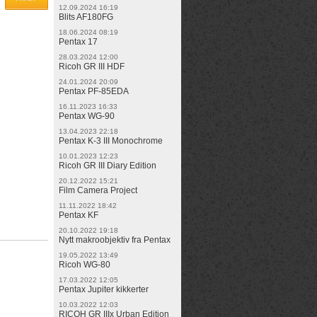
12.09.2024 16:19
Blits AF180FG
18.06.2024 08:19
Pentax 17
28.03.2024 12:00
Ricoh GR III HDF
24.01.2024 20:09
Pentax PF-85EDA
16.11.2023 16:33
Pentax WG-90
13.04.2023 22:18
Pentax K-3 III Monochrome
10.01.2023 12:23
Ricoh GR III Diary Edition
20.12.2022 15:21
Film Camera Project
11.11.2022 18:42
Pentax KF
20.10.2022 19:18
Nytt makroobjektiv fra Pentax
19.05.2022 13:49
Ricoh WG-80
17.03.2022 12:05
Pentax Jupiter kikkerter
10.03.2022 12:03
RICOH GR IIIx Urban Edition