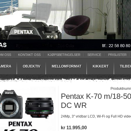
OM OSS
KONTAKT OSS
KJØPSBETINGELSER
SERVICE
PRISLISTER
AMERA
OBJEKTIV
MELLOMFORMAT
KIKKERT
TILB
Produktnum
Pentax K-70 m/18-
DC WR
24Mp, 3" vridbar LCD, Wi-Fi og Full HD vide
kr 11.995,00