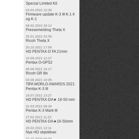
Special Limited Kit
03.03.2022 12:36
Firmware update K-3 III K-1 II
og K-1
08.02.2022 20:12
Pressemelding Theta X
25.01.2022 20:56
Ricoh Theta X
20.10.2021 17:56
HD PENTAX-D FA 21mm
10.09.2021 12:27
Pentax O-GPS2
08.09.2021 10:17
Ricoh GR IIIx
03.08.2021 10:05
TIPA WORLD AWARDS 2021
Pentax K-3 III
19.07.2021 13:27
HD PENTAX-DA★ 16-50 mm
31.03.2021 09:26
Pentax K-3 Mark III
27.02.2021 11:22
HD PENTAX-DA★16-50mm
26.02.2021 12:11
Nye HD objektiver
27.10.2020 00:00