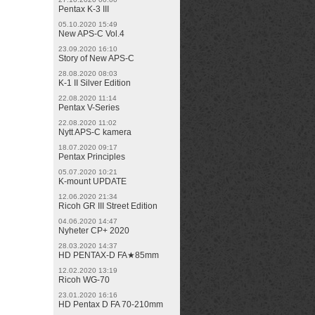
Pentax K-3 III
05.10.2020 15:49
New APS-C Vol.4
23.09.2020 16:10
Story of New APS-C
28.08.2020 08:03
K-1 II Silver Edition
22.08.2020 11:14
Pentax V-Series
22.08.2020 11:02
Nytt APS-C kamera
18.07.2020 09:17
Pentax Principles
05.07.2020 10:21
K-mount UPDATE
12.06.2020 21:34
Ricoh GR III Street Edition
04.06.2020 14:47
Nyheter CP+ 2020
28.03.2020 14:37
HD PENTAX-D FA★85mm
12.02.2020 13:19
Ricoh WG-70
23.01.2020 16:16
HD Pentax D FA 70-210mm